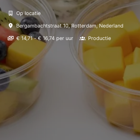
Op locatie
Bergambachtstraat 10
,
Rotterdam
,
Nederland
€ 14,71 - € 16,74 per uur
Productie