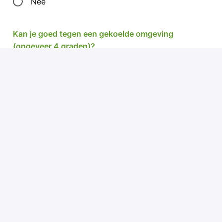
Nee
Kan je goed tegen een gekoelde omgeving
(ongeveer 4 graden)?
Ja
Nee
Alle velden met een
*
zijn verplicht.