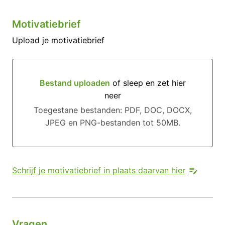
Motivatiebrief
Upload je motivatiebrief
Bestand uploaden
of sleep en zet hier
neer
Bestand uploaden of sleep en zet hier neer
Toegestane bestanden: PDF, DOC, DOCX,
JPEG en PNG-bestanden tot 50MB.
Schrijf je motivatiebrief in plaats daarvan hier
Vragen