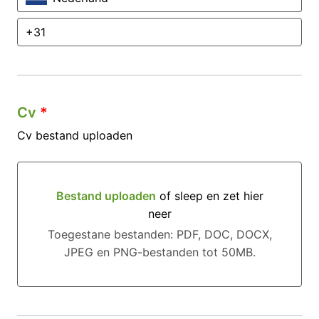
Cv
*
Cv bestand uploaden
Bestand uploaden
of sleep en zet hier
neer
Bestand uploaden of sleep en zet hier neer
Toegestane bestanden: PDF, DOC, DOCX,
JPEG en PNG-bestanden tot 50MB.